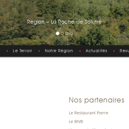
Région – Le Pont de Saint-Laurent
Le Terroir
Notre Région
Actualités
Rev
Nos partenaires
Le Restaurant Pierre
Le BIVB