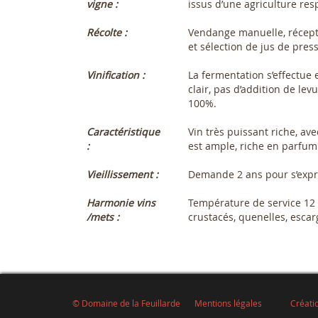
vigne :
issus d’une agriculture re
Récolte :
Vendange manuelle, récepti
et sélection de jus de pre
Vinification :
La fermentation s’effectue 
clair, pas d’addition de le
100%.
Caractéristique
Vin très puissant riche, av
:
est ample, riche en parfum
Vieillissement :
Demande 2 ans pour s’expri
Harmonie vins
Température de service 12 à
/mets :
crustacés, quenelles, escarg
© Domaine de la Feuillarde
Mentions légales
Créati