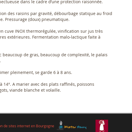
spectueuse dans le cadre d’une protection raisonnée.
on des raisins par gravité, débourbage statique au froid
sse. Pressurage (doux) pneumatique.
en cuve INOX thermorégulée, vinification sur jus très
vures extérieures. Fermentation malo-lactique faite à
ec beaucoup de gras, beaucoup de complexité, le palais
.
mer pleinement, se garde 6 à 8 ans.
 14°. A marier avec des plats raffinés, poissons
ots, viande blanche et volaille.
on de sites internet en Bourgogne