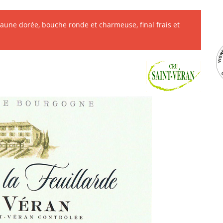
jaune dorée, bouche ronde et charmeuse, final frais et